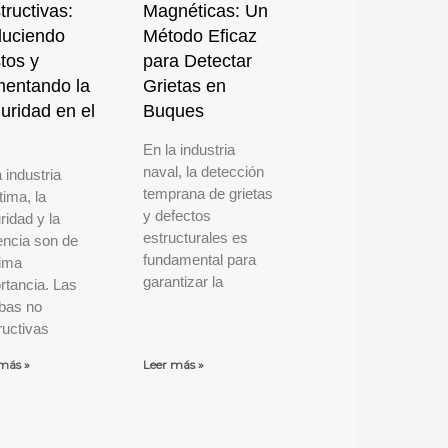
tructivas:
Magnéticas: Un
uciendo
Método Eficaz
tos y
para Detectar
entando la
Grietas en
uridad en el
Buques
r
En la industria
naval, la detección
 industria
temprana de grietas
tima, la
y defectos
ridad y la
estructurales es
iencia son de
fundamental para
ima
garantizar la
rtancia. Las
bas no
ructivas
más »
Leer más »