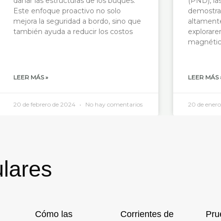
dañar las estructuras de los buques.
(PND), la
Este enfoque proactivo no solo
demostra
mejora la seguridad a bordo, sino que
altamente
también ayuda a reducir los costos
explorare
magnética
LEER MÁS »
LEER MÁS 
20 de febrero de 2024
No hay comentarios
20 de ener
lares
Cómo las
Corrientes de
Pru