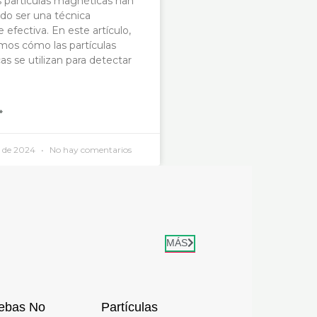
s partículas magnéticas han
do ser una técnica
 efectiva. En este artículo,
mos cómo las partículas
s se utilizan para detectar
»
o de 2024
No hay comentarios
MÁS
ebas No
Partículas