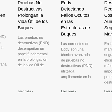
Pruebas No
Eddy:
Des
Destructivas
Detectando
Red
 en
Prolongan la
Fallos Ocultos
Cos
Vida Útil de los
en las
Aum
Buques
Estructuras de
Seg
Buques
Ma
PND)
Las pruebas no
n
destructivas (PND)
Las corrientes de
En la
 la
desempeñan un
Eddy son una
marí
papel fundamental
técnica avanzada
segu
en la prolongación
de pruebas no
efic
rana
de la vida útil de
destructivas (PND)
máx
utilizada
impo
ampliamente en la
prue
dest
Leer más »
Leer más »
Leer 