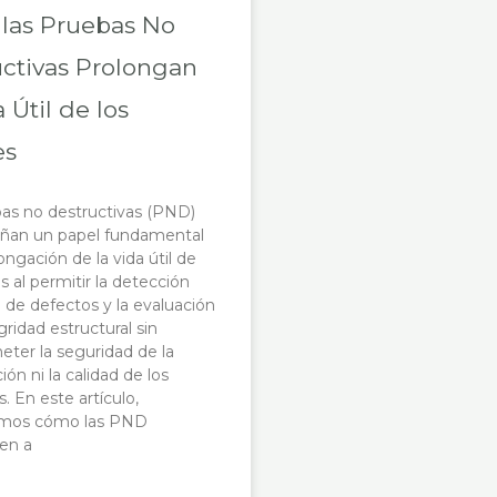
las Pruebas No
ctivas Prolongan
a Útil de los
es
as no destructivas (PND)
an un papel fundamental
ongación de la vida útil de
s al permitir la detección
de defectos y la evaluación
gridad estructural sin
er la seguridad de la
ón ni la calidad de los
. En este artículo,
emos cómo las PND
en a