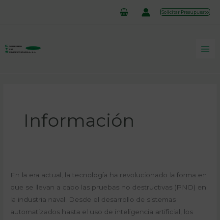
Ir
Solicitar Presupuesto
al
contenido
Información
Avances
En la era actual, la tecnología ha revolucionado la forma en
Tecnológicos:
que se llevan a cabo las pruebas no destructivas (PND) en
Pruebas
la industria naval. Desde el desarrollo de sistemas
No
automatizados hasta el uso de inteligencia artificial, los