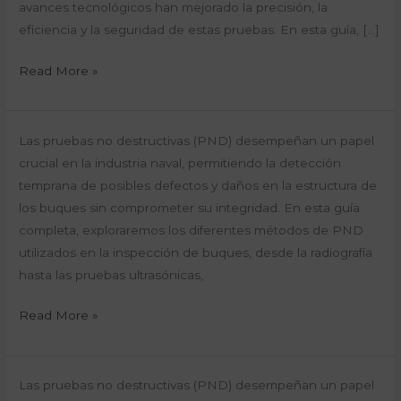
Destructivas
avances tecnológicos han mejorado la precisión, la
del
eficiencia y la seguridad de estas pruebas. En esta guía, […]
Siglo
Read More »
XXI
Guía
Las pruebas no destructivas (PND) desempeñan un papel
sobre
crucial en la industria naval, permitiendo la detección
Métodos
temprana de posibles defectos y daños en la estructura de
de
los buques sin comprometer su integridad. En esta guía
Pruebas
completa, exploraremos los diferentes métodos de PND
No
utilizados en la inspección de buques, desde la radiografía
Destructivas
hasta las pruebas ultrasónicas,
en
Read More »
Buques
Cómo
Las pruebas no destructivas (PND) desempeñan un papel