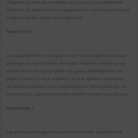
Eficaz
magnéticas han demostrado ser una técnica altamente
para
efectiva. En este artículo, exploraremos cómo las partículas
Detectar
magnéticas se utilizan para detectar
Grietas
Read More »
en
Buques
Seguridad
La seguridad en los buques es de suma importancia para
y
proteger la vida humana, el medio ambiente marino y los
Prevención
activos a bordo. Las pruebas de gases desempeñan un
de
papel crucial en este aspecto, ya que ayudan a prevenir
Accidentes:
accidentes graves como explosiones e intoxicaciones. En
El
este artículo, exploraremos en detalle el papel crucial que
Papel
Read More »
Crucial
de
las
Partículas
Las partículas magnéticas son un método ampliamente
Pruebas