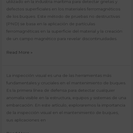
Magnéticas:
utilizado en la industria marítima para detectar grietas y
de
Un
defectos superficiales en los materiales ferromagnéticos
Gases
Método
de los buques. Este método de pruebas no destructivas
Eficaz
(PND) se basa en la aplicación de partículas
para
ferromagnéticas en la superficie del material y la creación
Detectar
de un campo magnético para revelar discontinuidades.
Grietas
Read More »
en
Buques
Inspección
La inspección visual es una de las herramientas más
Visual:
fundamentales y cruciales en el mantenimiento de buques.
La
Es la primera línea de defensa para detectar cualquier
Primera
anomalía visible en la estructura, equipos y sistemas de una
Línea
embarcación. En este artículo, exploraremos la importancia
de
de la inspección visual en el mantenimiento de buques,
Defensa
sus aplicaciones en
en