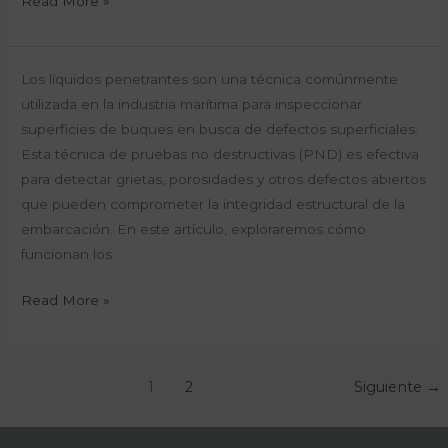
Read More »
el
Mantenimiento
de
Líquidos
Los líquidos penetrantes son una técnica comúnmente
Buques
Penetrantes:
utilizada en la industria marítima para inspeccionar
Técnica
superficies de buques en busca de defectos superficiales.
de
Esta técnica de pruebas no destructivas (PND) es efectiva
Inspección
para detectar grietas, porosidades y otros defectos abiertos
en
que pueden comprometer la integridad estructural de la
Superficies
embarcación. En este artículo, exploraremos cómo
de
funcionan los
Buques
Read More »
1
2
Siguiente
→