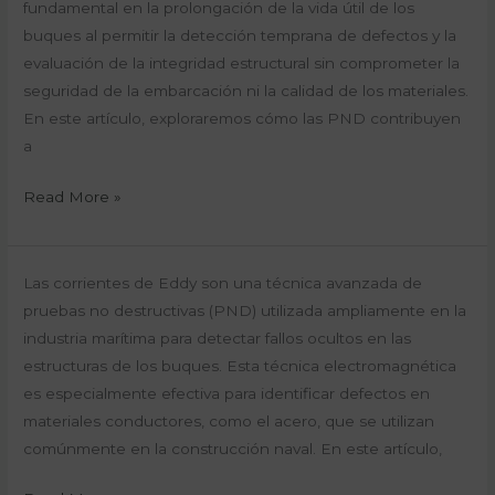
las
fundamental en la prolongación de la vida útil de los
Pruebas
buques al permitir la detección temprana de defectos y la
No
evaluación de la integridad estructural sin comprometer la
Destructivas
seguridad de la embarcación ni la calidad de los materiales.
Prolongan
En este artículo, exploraremos cómo las PND contribuyen
la
a
Vida
Read More »
Útil
de
los
Corrientes
Las corrientes de Eddy son una técnica avanzada de
Buques
de
pruebas no destructivas (PND) utilizada ampliamente en la
Eddy:
industria marítima para detectar fallos ocultos en las
Detectando
estructuras de los buques. Esta técnica electromagnética
Fallos
es especialmente efectiva para identificar defectos en
Ocultos
materiales conductores, como el acero, que se utilizan
en
comúnmente en la construcción naval. En este artículo,
las