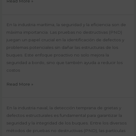
Read More »
Estructuras
de
Buques
Pruebas
En la industria marítima, la seguridad y la eficiencia son de
No
máxima importancia. Las pruebas no destructivas (PND)
Destructivas:
juegan un papel crucial en la identificación de defectos y
Reduciendo
problemas potenciales sin dañar las estructuras de los
Costos
buques. Este enfoque proactivo no solo mejora la
y
seguridad a bordo, sino que también ayuda a reducir los
Aumentando
costos
la
Read More »
Seguridad
en
el
Partículas
En la industria naval, la detección temprana de grietas y
Mar
Magnéticas:
defectos estructurales es fundamental para garantizar la
Un
seguridad y la integridad de los buques. Entre los diversos
Método
métodos de pruebas no destructivas (PND), las partículas