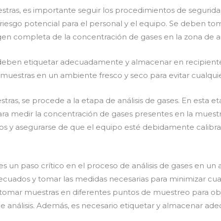
tras, es importante seguir los procedimientos de segurida
 riesgo potencial para el personal y el equipo. Se deben t
n completa de la concentración de gases en la zona de aná
deben etiquetar adecuadamente y almacenar en recipientes
s muestras en un ambiente fresco y seco para evitar cualqui
as, se procede a la etapa de análisis de gases. En esta eta
ara medir la concentración de gases presentes en la muestr
cos y asegurarse de que el equipo esté debidamente calibr
es un paso crítico en el proceso de análisis de gases en u
cuados y tomar las medidas necesarias para minimizar cual
e tomar muestras en diferentes puntos de muestreo para o
e análisis. Además, es necesario etiquetar y almacenar a