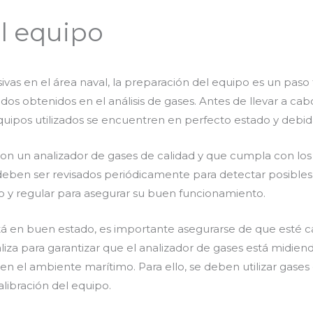
l equipo
sivas en el área naval, la preparación del equipo es un pas
ltados obtenidos en el análisis de gases. Antes de llevar a ca
quipos utilizados se encuentren en perfecto estado y debi
 con un analizador de gases de calidad y que cumpla con los
 deben ser revisados periódicamente para detectar posibles f
 y regular para asegurar su buen funcionamiento.
tá en buen estado, es importante asegurarse de que esté c
liza para garantizar que el analizador de gases está midien
 el ambiente marítimo. Para ello, se deben utilizar gases d
libración del equipo.