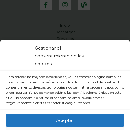
Inicio
Descargas
Servicios
Presupuesto
Gestionar el
Pago
consentimiento de las
Calidad Medioambiental
cookies
Contacto
Para ofrecer las mejores experiencias, utilizamos tecnologías como las
cookies para almacenar y/o acceder a la información del dispositivo. El
consentimiento de estas tecnologías nos permitirá procesar datos como
el comportamiento de navegación o las identificaciones únicas en este
sitio. No consentir o retirar el consentimiento, puede afectar
negativamente a ciertas características y funciones.
Diseño y Servicio Web TechLyG
Aceptar
Aviso Legal